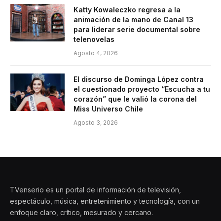
Katty Kowaleczko regresa a la
animación de la mano de Canal 13
para liderar serie documental sobre
telenovelas
Agosto 4, 2026
El discurso de Dominga López contra
el cuestionado proyecto “Escucha a tu
corazón” que le valió la corona del
Miss Universo Chile
Agosto 3, 2026
TVenserio es un portal de información de televisión,
espectáculo, música, entretenimiento y tecnología, con un
enfoque claro, crítico, mesurado y cercano.