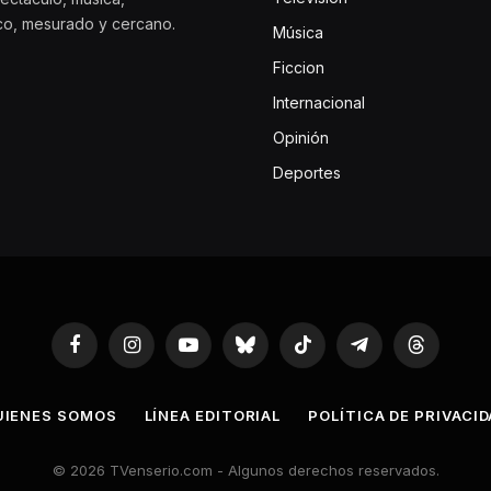
ico, mesurado y cercano.
Música
Ficcion
Internacional
Opinión
Deportes
Facebook
Instagram
YouTube
Bluesky
TikTok
Telegram
Threads
UIENES SOMOS
LÍNEA EDITORIAL
POLÍTICA DE PRIVACI
© 2026 TVenserio.com - Algunos derechos reservados.