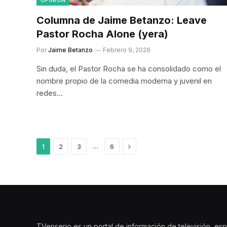
Columna de Jaime Betanzo: Leave
Pastor Rocha Alone (yera)
Por
Jaime Betanzo
Febrero 9, 2026
Sin duda, el Pastor Rocha se ha consolidado como el
nombre propio de la comedia moderna y juvenil en
redes…
Siguiente
…
1
2
3
6
TVenserio es un portal de información de televisión, esp