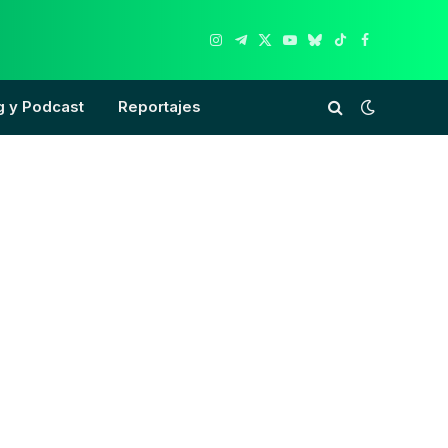
Instagram
Telegram
X
YouTube
Bluesky
TikTok
Facebook
(Twitter)
g y Podcast
Reportajes