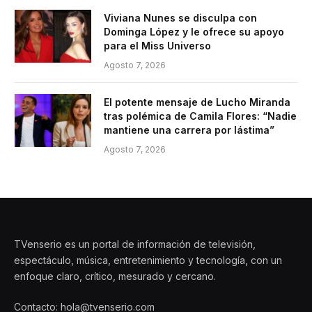
Viviana Nunes se disculpa con
Dominga López y le ofrece su apoyo
para el Miss Universo
Agosto 7, 2026
El potente mensaje de Lucho Miranda
tras polémica de Camila Flores: “Nadie
mantiene una carrera por lástima”
Agosto 7, 2026
TVenserio es un portal de información de televisión,
espectáculo, música, entretenimiento y tecnología, con un
enfoque claro, crítico, mesurado y cercano.
Contacto: hola@tvenserio.com