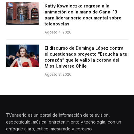
Katty Kowaleczko regresa a la
animación de la mano de Canal 13
para liderar serie documental sobre
telenovelas
Agosto 4, 2026
El discurso de Dominga López contra
el cuestionado proyecto “Escucha a tu
corazón” que le valió la corona del
Miss Universo Chile
Agosto 3, 2026
TVenserio es un portal de información de televisión,
espectáculo, música, entretenimiento y tecnología, con un
enfoque claro, crítico, mesurado y cercano.