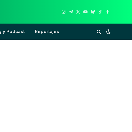
Instagram
Telegram
X
YouTube
Bluesky
TikTok
Facebook
(Twitter)
g y Podcast
Reportajes