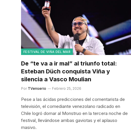
FESTIVAL DE VIÑA DEL MAR
De “te va a ir mal” al triunfo total:
Esteban Düch conquista Viña y
silencia a Vasco Moulian
Por
TVenserio
Febrero 25, 2026
Pese a las ácidas predicciones del comentarista de
televisión, el comediante venezolano radicado en
Chile logró domar al Monstruo en la tercera noche de
festival, llevándose ambas gaviotas y el aplauso
masivo.