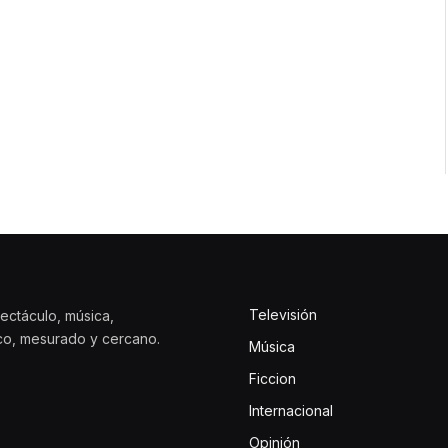
Televisión
ectáculo, música,
ico, mesurado y cercano.
Música
Ficcion
Internacional
Opinión