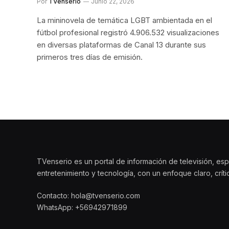
Por
TVenserio
Junio 22, 2026
La mininovela de temática LGBT ambientada en el
fútbol profesional registró 4.906.532 visualizaciones
en diversas plataformas de Canal 13 durante sus
primeros tres días de emisión.
TVenserio es un portal de información de televisión, esp
entretenimiento y tecnología, con un enfoque claro, crít
Contacto: hola@tvenserio.com
WhatsApp: +56942971899