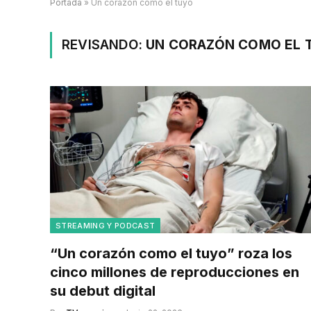
Portada
»
Un corazón como el tuyo
REVISANDO:
UN CORAZÓN COMO EL 
STREAMING Y PODCAST
“Un corazón como el tuyo” roza los
cinco millones de reproducciones en
su debut digital