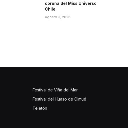
corona del Miss Universo
Chile
Agosto 3, 2026
Festival de Viña del Mar
Festival del Huaso de Olmué
Teletón