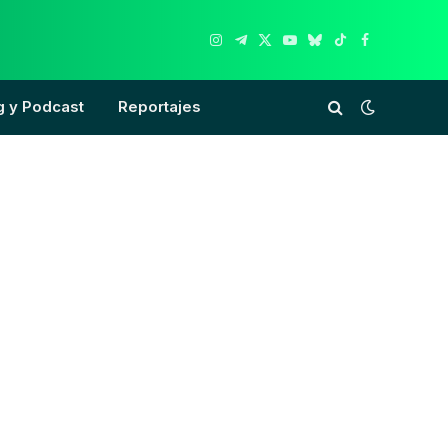
Instagram
Telegram
X
YouTube
Bluesky
TikTok
Facebook
(Twitter)
g y Podcast
Reportajes