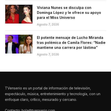
Viviana Nunes se disculpa con
Dominga López y le ofrece su apoyo
para el Miss Universo
Agosto 7, 2026
El potente mensaje de Lucho Miranda
tras polémica de Camila Flores: “Nadie
mantiene una carrera por lástima”
Agosto 7, 2026
TVenserio es un portal de información de televisión,
espectáculo, música, entretenimiento y tecnología, con un
enfoque claro, crítico, mesurado y cercano.
Contacto: hola@tvenserio.com