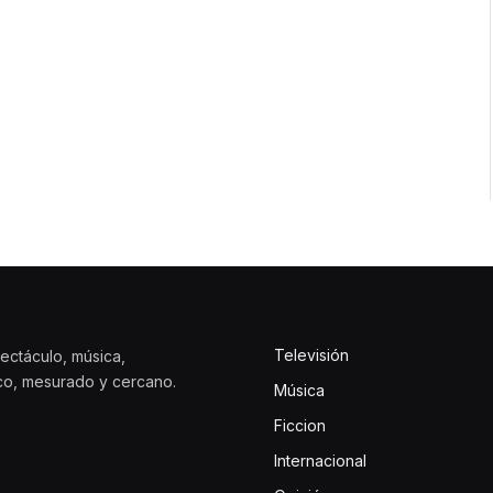
Televisión
ectáculo, música,
ico, mesurado y cercano.
Música
Ficcion
Internacional