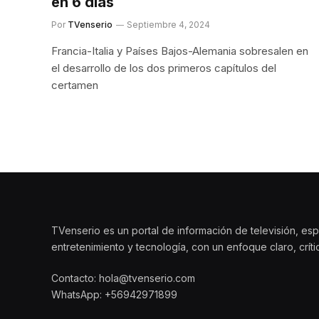
en 6 días
Por
TVenserio
Septiembre 4, 2024
Francia-Italia y Países Bajos-Alemania sobresalen en
el desarrollo de los dos primeros capítulos del
certamen
TVenserio es un portal de información de televisión, esp
entretenimiento y tecnología, con un enfoque claro, crít
Contacto: hola@tvenserio.com
WhatsApp: +56942971899