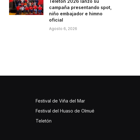
Teletón 2026 lanzó su
campaña presentando spot,
niño embajador e himno
oficial
Agosto 6, 2026
Festival de Viña del Mar
Festival del Huaso de Olmué
Teletón