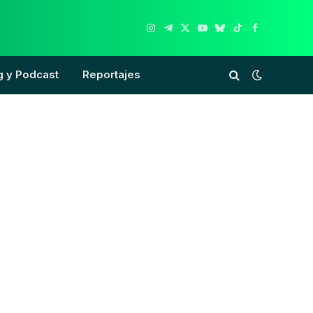
Instagram
Telegram
X
YouTube
Bluesky
TikTok
Facebook
(Twitter)
g y Podcast
Reportajes