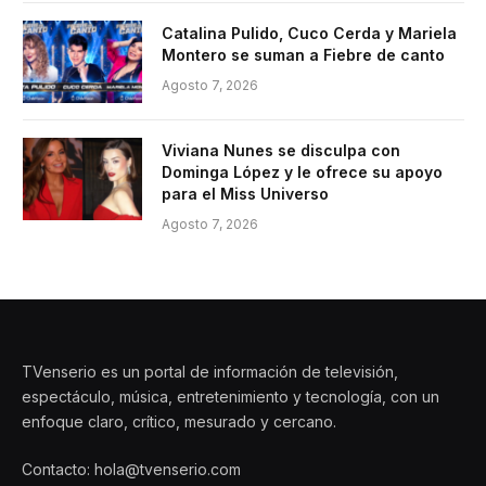
Catalina Pulido, Cuco Cerda y Mariela
Montero se suman a Fiebre de canto
Agosto 7, 2026
Viviana Nunes se disculpa con
Dominga López y le ofrece su apoyo
para el Miss Universo
Agosto 7, 2026
TVenserio es un portal de información de televisión,
espectáculo, música, entretenimiento y tecnología, con un
enfoque claro, crítico, mesurado y cercano.
Contacto: hola@tvenserio.com