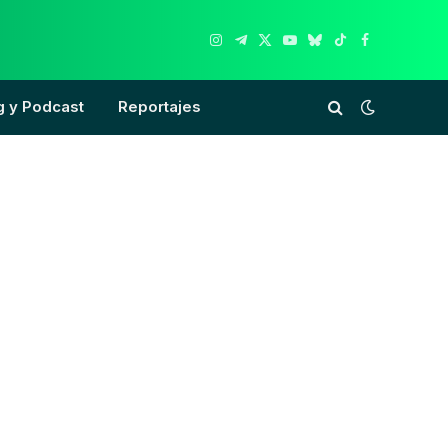
Instagram
Telegram
X
YouTube
Bluesky
TikTok
Facebook
(Twitter)
g y Podcast
Reportajes