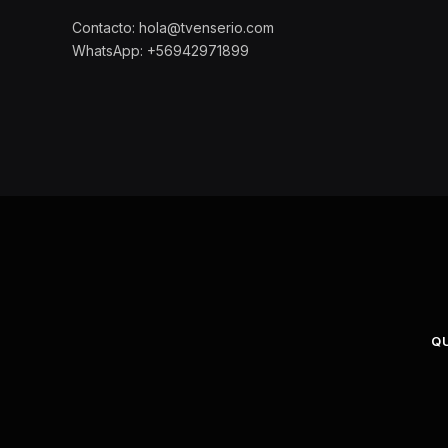
Contacto: hola@tvenserio.com
WhatsApp: +56942971899
Q