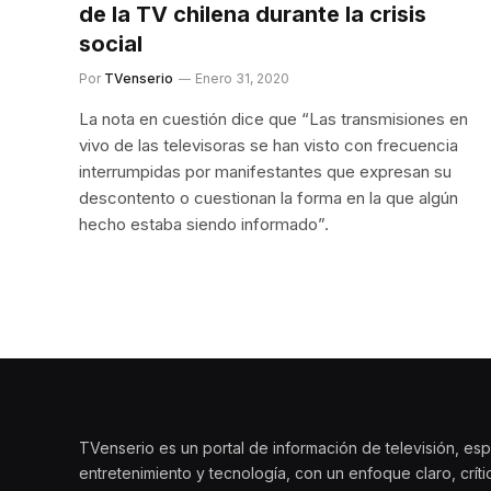
de la TV chilena durante la crisis
social
Por
TVenserio
Enero 31, 2020
La nota en cuestión dice que “Las transmisiones en
vivo de las televisoras se han visto con frecuencia
interrumpidas por manifestantes que expresan su
descontento o cuestionan la forma en la que algún
hecho estaba siendo informado”.
TVenserio es un portal de información de televisión, esp
entretenimiento y tecnología, con un enfoque claro, crít