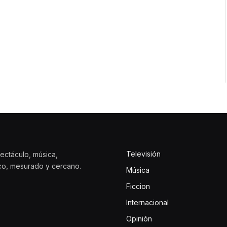
Televisión
ectáculo, música,
ico, mesurado y cercano.
Música
Ficcion
Internacional
Opinión