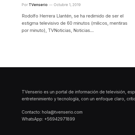
Por
TVenserio
Octubre 1, 2019
Rodolfo Herrera Llantén, se ha redimido de ser el
estigma televisivo de 60 minutos (milicos, mentiras
por minuto), TVNoticias, Noticias…
TVenserio es un portal de información de televisión, esp
entretenimiento y tecnología, con un enfoque claro, crít
Contacto: hola@tvenserio.com
WhatsApp: +56942971899