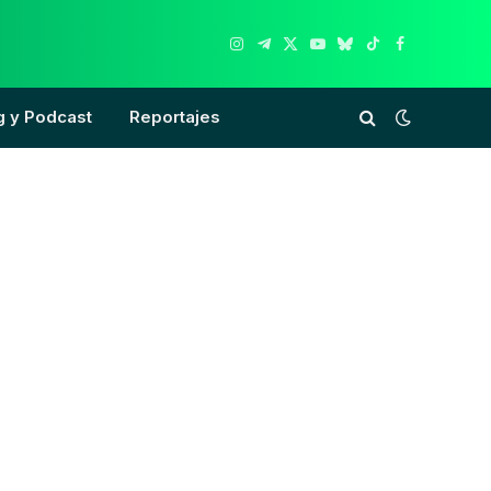
Instagram
Telegram
X
YouTube
Bluesky
TikTok
Facebook
(Twitter)
g y Podcast
Reportajes