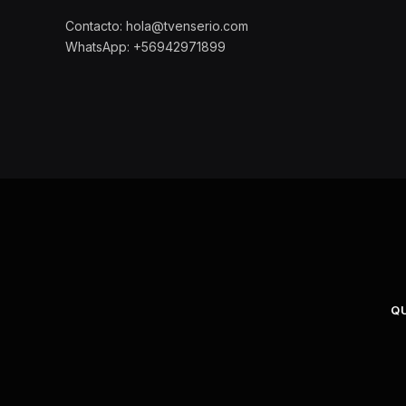
Contacto: hola@tvenserio.com
WhatsApp: +56942971899
Q