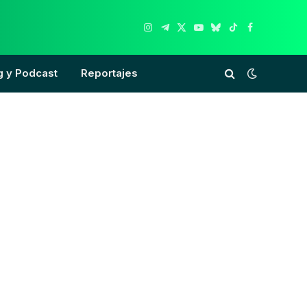
Instagram
Telegram
X
YouTube
Bluesky
TikTok
Facebook
(Twitter)
g y Podcast
Reportajes