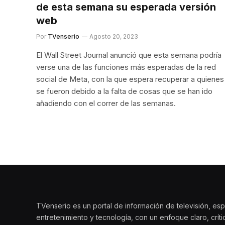
de esta semana su esperada versión
web
Por
TVenserio
Agosto 20, 2023
El Wall Street Journal anunció que esta semana podría
verse una de las funciones más esperadas de la red
social de Meta, con la que espera recuperar a quienes
se fueron debido a la falta de cosas que se han ido
añadiendo con el correr de las semanas.
TVenserio es un portal de información de televisión, esp
entretenimiento y tecnología, con un enfoque claro, crít