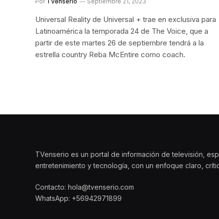
Por
TVenserio
Septiembre 21, 2023
Universal Reality de Universal + trae en exclusiva para
Latinoamérica la temporada 24 de The Voice, que a
partir de este martes 26 de septiembre tendrá a la
estrella country Reba McEntire como coach.
TVenserio es un portal de información de televisión, esp
entretenimiento y tecnología, con un enfoque claro, crít
Contacto: hola@tvenserio.com
WhatsApp: +56942971899