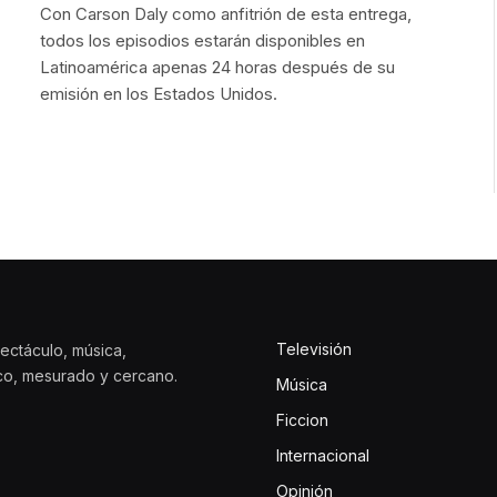
Con Carson Daly como anfitrión de esta entrega,
todos los episodios estarán disponibles en
Latinoamérica apenas 24 horas después de su
emisión en los Estados Unidos.
Televisión
ectáculo, música,
ico, mesurado y cercano.
Música
Ficcion
Internacional
Opinión