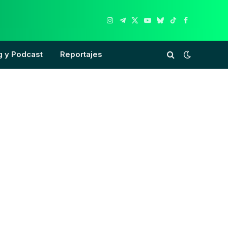
Instagram
Telegram
X
YouTube
Bluesky
TikTok
Facebook
(Twitter)
g y Podcast
Reportajes