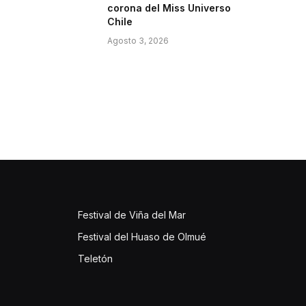
corona del Miss Universo
Chile
Agosto 3, 2026
Festival de Viña del Mar
Festival del Huaso de Olmué
Teletón