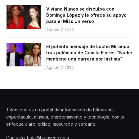
Viviana Nunes se disculpa con
Dominga López y le ofrece su apoyo
para el Miss Universo
Agosto 7, 2026
El potente mensaje de Lucho Miranda
tras polémica de Camila Flores: “Nadie
mantiene una carrera por lástima”
Agosto 7, 2026
TVenserio es un portal de información de televisión,
espectáculo, música, entretenimiento y tecnología, con un
enfoque claro, crítico, mesurado y cercano.
Contacto: hola@tvenserio.com