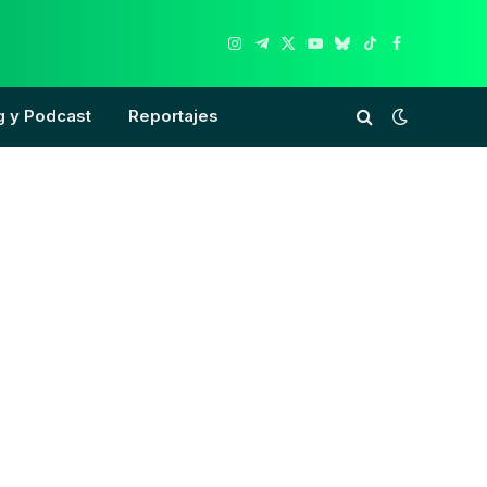
Instagram
Telegram
X
YouTube
Bluesky
TikTok
Facebook
(Twitter)
g y Podcast
Reportajes