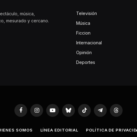
Televisión
ectáculo, música,
ico, mesurado y cercano.
Música
Ficcion
Internacional
Opinión
Deportes
Facebook
Instagram
YouTube
Bluesky
TikTok
Telegram
Threads
UIENES SOMOS
LÍNEA EDITORIAL
POLÍTICA DE PRIVACI