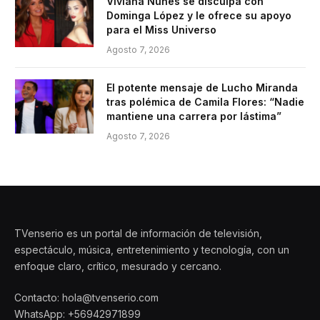
Viviana Nunes se disculpa con
Dominga López y le ofrece su apoyo
para el Miss Universo
Agosto 7, 2026
El potente mensaje de Lucho Miranda
tras polémica de Camila Flores: “Nadie
mantiene una carrera por lástima”
Agosto 7, 2026
TVenserio es un portal de información de televisión,
espectáculo, música, entretenimiento y tecnología, con un
enfoque claro, crítico, mesurado y cercano.
Contacto: hola@tvenserio.com
WhatsApp: +56942971899