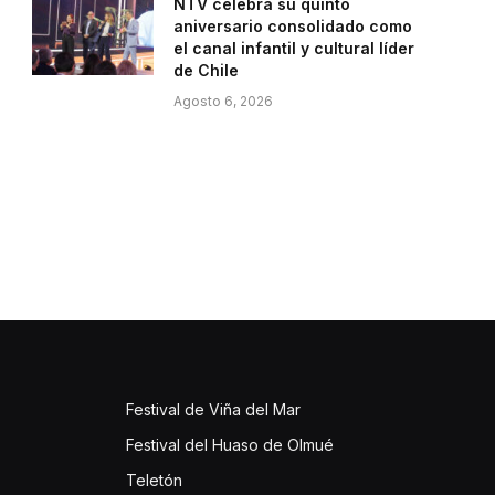
NTV celebra su quinto
aniversario consolidado como
el canal infantil y cultural líder
de Chile
Agosto 6, 2026
Festival de Viña del Mar
Festival del Huaso de Olmué
Teletón