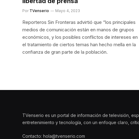
libertad de prensa
Por
TVenserio
Mayo 4, 2023
Reporteros Sin Fronteras advirtió que “los principales
medios de comunicación están en manos de grupos
económicos, y los posibles conflictos de intereses en
el tratamiento de ciertos temas han hecho mella en la
confianza de gran parte de la población.
TVenserio es un portal de información de televisión, esp
entretenimiento y tecnología, con un enfoque claro, crít
Contacto: hola@tvenserio.com