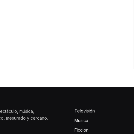
Televisión
ectáculo, música,
ico, mesurado y cercano.
Música
Ficcion