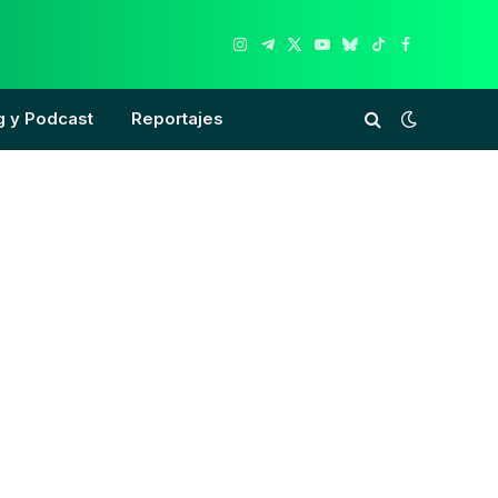
Instagram
Telegram
X
YouTube
Bluesky
TikTok
Facebook
(Twitter)
g y Podcast
Reportajes