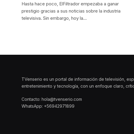
Hasta hace poco, ElFiltrador empezaba a ganar
prestigio gracias a sus noticias sobre la industria
televisiva. Sin embargo, hoy la…
TVenserio es un portal de información de televisión, esp
entretenimiento y tecnología, con un enfoque claro, crít
Contacto: hola@tvenserio.com
WhatsApp: +56942971899