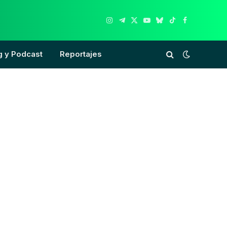
Instagram
Telegram
X
YouTube
Bluesky
TikTok
Facebook
(Twitter)
g y Podcast
Reportajes