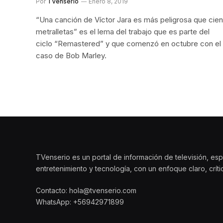
Por
TVenserio
Enero 8, 2019
“Una canción de Víctor Jara es más peligrosa que cien
metralletas” es el lema del trabajo que es parte del
ciclo “Remastered” y que comenzó en octubre con el
caso de Bob Marley.
TVenserio es un portal de información de televisión, esp
entretenimiento y tecnología, con un enfoque claro, crít
Contacto: hola@tvenserio.com
WhatsApp: +56942971899