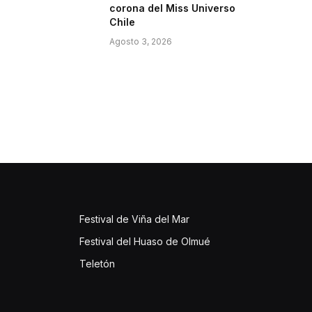
corona del Miss Universo
Chile
Agosto 3, 2026
Festival de Viña del Mar
Festival del Huaso de Olmué
Teletón