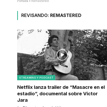
Portada
»
Remastered
REVISANDO:
REMASTERED
STREAMING Y PODCAST
Netflix lanza trailer de “Masacre en el
estadio”, documental sobre Victor
Jara