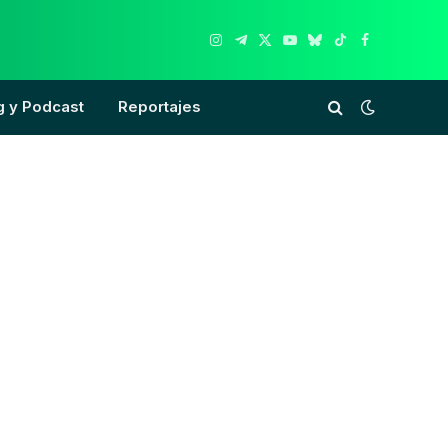
Instagram
Telegram
X
YouTube
Bluesky
TikTok
Facebook
(Twitter)
g y Podcast
Reportajes