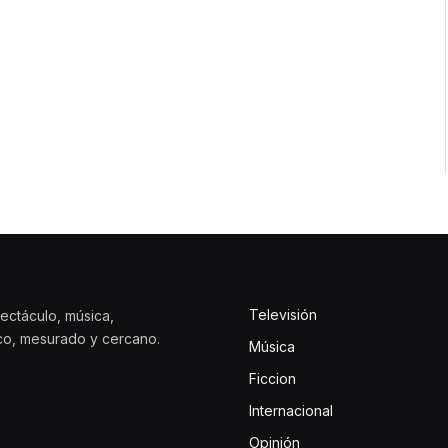
Televisión
ectáculo, música,
ico, mesurado y cercano.
Música
Ficcion
Internacional
Opinión