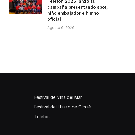
Teletón 2026 lanzó su
campaña presentando spot,
niño embajador e himno
oficial
Agosto 6, 2026
Festival de Viña del Mar
Festival del Huaso de Olmué
Teletón