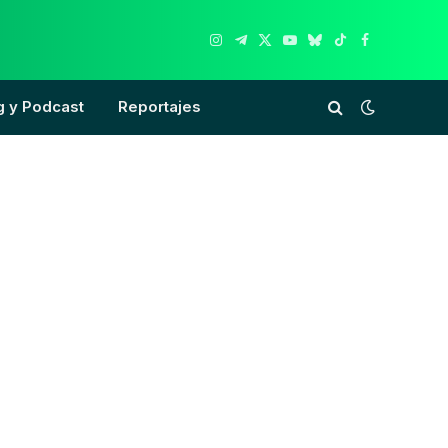
Instagram
Telegram
X
YouTube
Bluesky
TikTok
Facebook
(Twitter)
g y Podcast
Reportajes