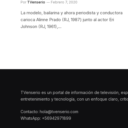
Por
TVenserio
Febrero 7, 2020
La modelo, bailarina y ahora periodista y conductora
carioca Alinne Prado (RJ, 1987) junto al actor Eri
Johnson (RJ, 1961),…
TVenserio es un portal de información de televisión, esp
entretenimiento y tecnología, con un enfoque claro, crít
Contacto: hola@tvenserio.com
WhatsApp: +56942971899