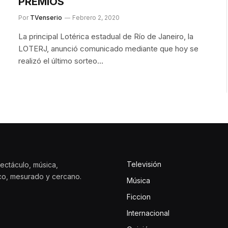
PRÊMIOS
Por
TVenserio
Febrero 2, 2020
La principal Lotérica estadual de Río de Janeiro, la
LOTERJ, anunció comunicado mediante que hoy se
realizó el último sorteo…
Televisión
ectáculo, música,
ico, mesurado y cercano.
Música
Ficcion
Internacional