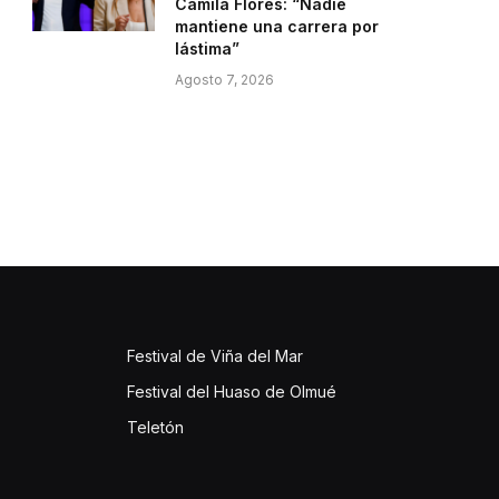
Camila Flores: “Nadie
mantiene una carrera por
lástima”
Agosto 7, 2026
Festival de Viña del Mar
Festival del Huaso de Olmué
Teletón