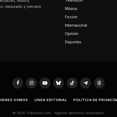
Televisión
ectáculo, música,
ico, mesurado y cercano.
Música
Ficcion
Internacional
Opinión
Deportes
Facebook
Instagram
YouTube
Bluesky
TikTok
Telegram
Threads
UIENES SOMOS
LÍNEA EDITORIAL
POLÍTICA DE PRIVACI
© 2026 TVenserio.com - Algunos derechos reservados.