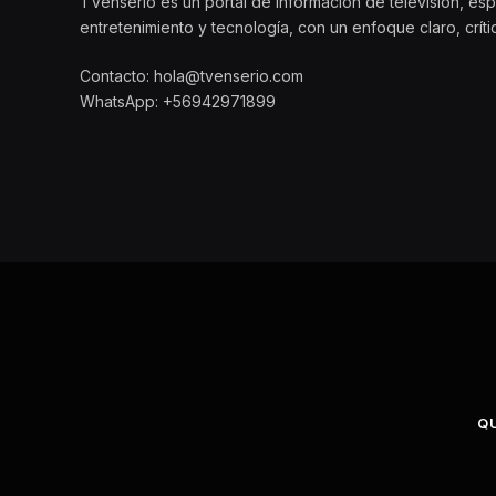
TVenserio es un portal de información de televisión, esp
entretenimiento y tecnología, con un enfoque claro, crít
Contacto: hola@tvenserio.com
WhatsApp: +56942971899
Q