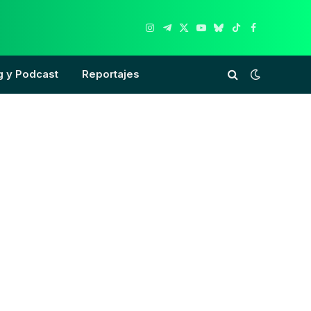
Instagram
Telegram
X
YouTube
Bluesky
TikTok
Facebook
(Twitter)
g y Podcast
Reportajes