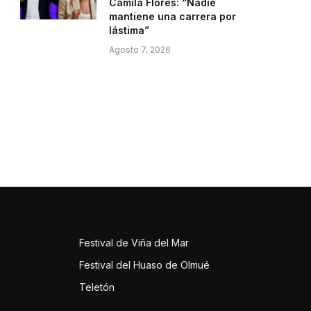
Camila Flores: “Nadie
mantiene una carrera por
lástima”
Agosto 7, 2026
Festival de Viña del Mar
Festival del Huaso de Olmué
Teletón