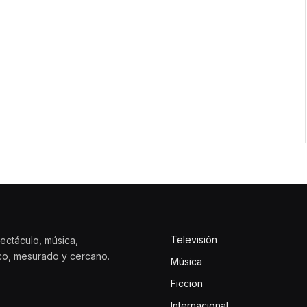
Televisión
ectáculo, música,
ico, mesurado y cercano.
Música
Ficcion
Internacional