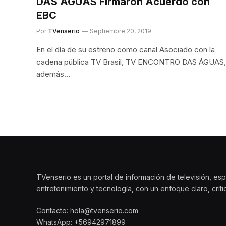
DAS ÁGUAS Firmaron Acuerdo con
EBC
Por
TVenserio
Septiembre 20, 2019
En el día de su estreno como canal Asociado con la
cadena pública TV Brasil, TV ENCONTRO DAS ÁGUAS,
además…
TVenserio es un portal de información de televisión, esp
entretenimiento y tecnología, con un enfoque claro, crít
Contacto: hola@tvenserio.com
WhatsApp: +56942971899