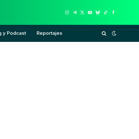
Instagram
Telegram
X
YouTube
Bluesky
TikTok
Facebook
(Twitter)
g y Podcast
Reportajes