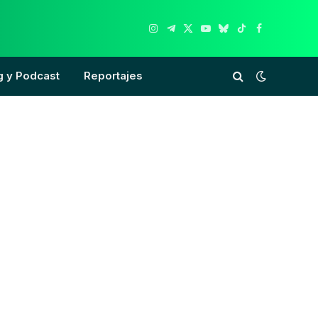
Instagram
Telegram
X
YouTube
Bluesky
TikTok
Facebook
(Twitter)
g y Podcast
Reportajes