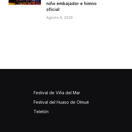
niño embajador e himno
oficial
Agosto 6, 2026
Festival de Viña del Mar
Festival del Huaso de Olmué
Teletón