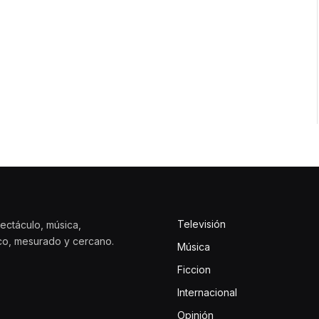
Televisión
ectáculo, música,
ico, mesurado y cercano.
Música
Ficcion
Internacional
Opinión