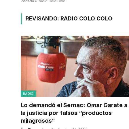
Portada
»
Radio Colo Colo
REVISANDO:
RADIO COLO COLO
RADIO
Lo demandó el Sernac: Omar Garate a
la justicia por falsos “productos
milagrosos”