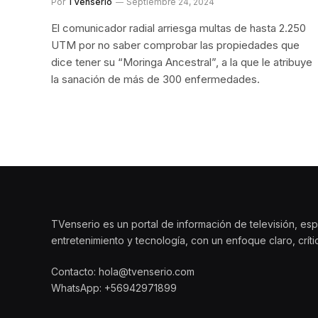
Por
TVenserio
Septiembre 24, 2024
El comunicador radial arriesga multas de hasta 2.250
UTM por no saber comprobar las propiedades que
dice tener su “Moringa Ancestral”, a la que le atribuye
la sanación de más de 300 enfermedades.
TVenserio es un portal de información de televisión, esp
entretenimiento y tecnología, con un enfoque claro, crít
Contacto: hola@tvenserio.com
WhatsApp: +56942971899