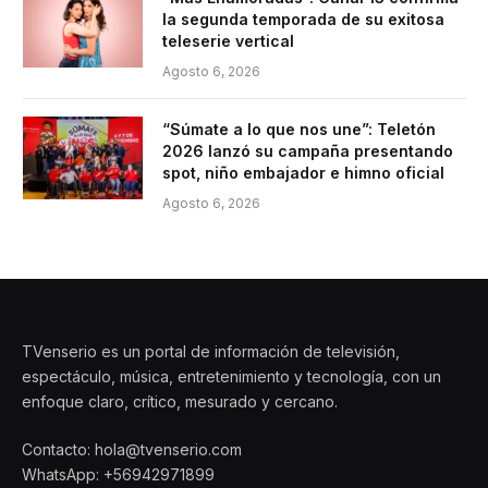
la segunda temporada de su exitosa
teleserie vertical
Agosto 6, 2026
“Súmate a lo que nos une”: Teletón
2026 lanzó su campaña presentando
spot, niño embajador e himno oficial
Agosto 6, 2026
TVenserio es un portal de información de televisión,
espectáculo, música, entretenimiento y tecnología, con un
enfoque claro, crítico, mesurado y cercano.
Contacto: hola@tvenserio.com
WhatsApp: +56942971899