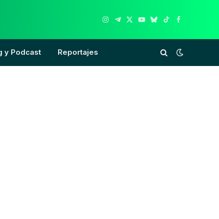
Instagram
Telegram
X
YouTube
Bluesky
TikTok
Facebook
(Twitter)
g y Podcast
Reportajes