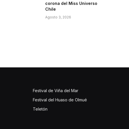
corona del Miss Universo
Chile
Agosto 3, 2026
Festival de Viña del Mar
Festival del Huaso de Olmué
Teletón