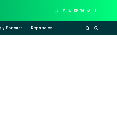
Instagram
Telegram
X
YouTube
Bluesky
TikTok
Facebook
(Twitter)
g y Podcast
Reportajes