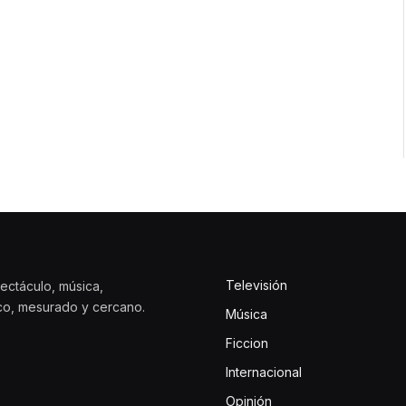
Televisión
ectáculo, música,
ico, mesurado y cercano.
Música
Ficcion
Internacional
Opinión