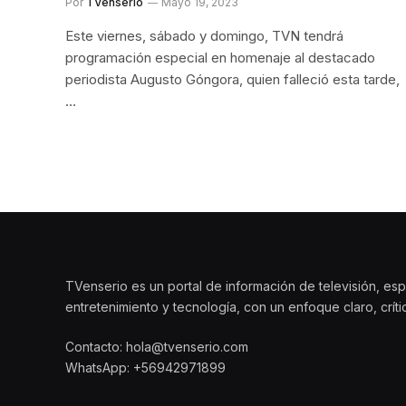
Por
TVenserio
Mayo 19, 2023
Este viernes, sábado y domingo, TVN tendrá
programación especial en homenaje al destacado
periodista Augusto Góngora, quien falleció esta tarde,
…
TVenserio es un portal de información de televisión, esp
entretenimiento y tecnología, con un enfoque claro, crít
Contacto: hola@tvenserio.com
WhatsApp: +56942971899