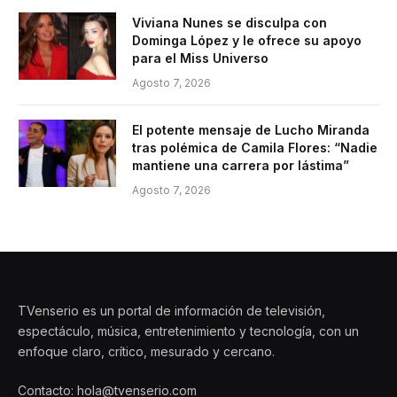
Viviana Nunes se disculpa con
Dominga López y le ofrece su apoyo
para el Miss Universo
Agosto 7, 2026
El potente mensaje de Lucho Miranda
tras polémica de Camila Flores: “Nadie
mantiene una carrera por lástima”
Agosto 7, 2026
TVenserio es un portal de información de televisión,
espectáculo, música, entretenimiento y tecnología, con un
enfoque claro, crítico, mesurado y cercano.
Contacto: hola@tvenserio.com