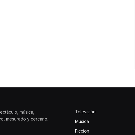
Televisión
ectáculo, música,
ico, mesurado y cercano.
Música
Ficcion