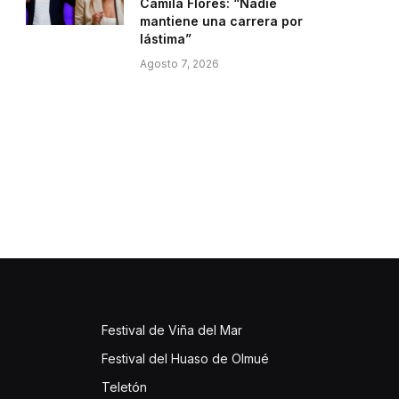
Camila Flores: “Nadie
mantiene una carrera por
lástima”
Agosto 7, 2026
Festival de Viña del Mar
Festival del Huaso de Olmué
Teletón