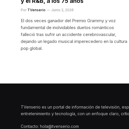
y el R&B, a los 75 años
Por
TVenserio
Junio 2, 2026
El dos veces ganador del Premio Grammy y voz
fundamental de inolvidables duetos románticos
falleció tras sufrir un accidente cerebrovascular,
dejando un legado musical imperecedero en la cultura
pop global.
TVenserio es un portal de información de televisión, esp
entretenimiento y tecnología, con un enfoque claro, crít
Contacto: hola@tvenserio.com