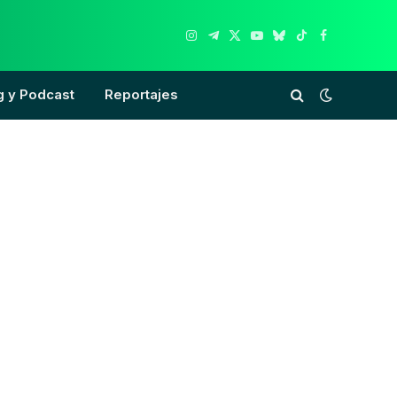
Instagram
Telegram
X
YouTube
Bluesky
TikTok
Facebook
(Twitter)
g y Podcast
Reportajes