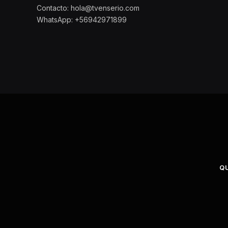
Contacto: hola@tvenserio.com
WhatsApp: +56942971899
Q