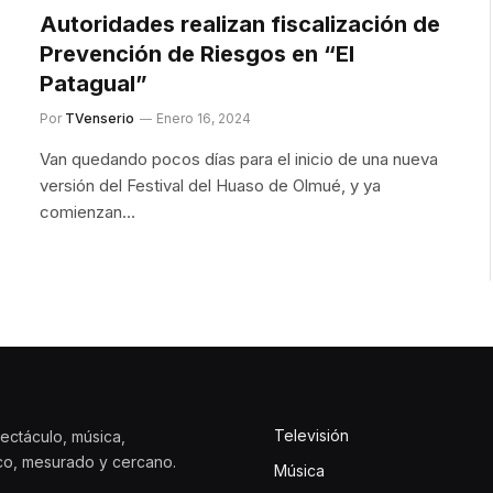
Autoridades realizan fiscalización de
Prevención de Riesgos en “El
Patagual”
Por
TVenserio
Enero 16, 2024
Van quedando pocos días para el inicio de una nueva
versión del Festival del Huaso de Olmué, y ya
comienzan…
Televisión
ectáculo, música,
ico, mesurado y cercano.
Música