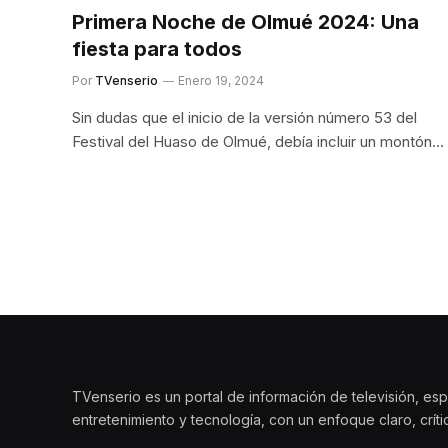
Primera Noche de Olmué 2024: Una
fiesta para todos
Por
TVenserio
Enero 19, 2024
Sin dudas que el inicio de la versión número 53 del
Festival del Huaso de Olmué, debía incluir un montón…
TVenserio es un portal de información de televisión, esp
entretenimiento y tecnología, con un enfoque claro, crít