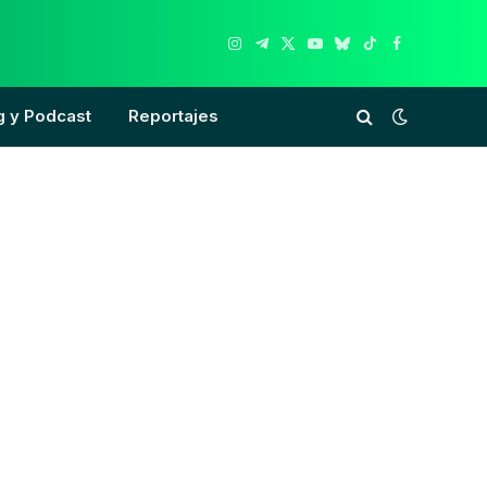
Instagram
Telegram
X
YouTube
Bluesky
TikTok
Facebook
(Twitter)
g y Podcast
Reportajes