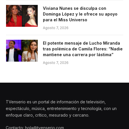
Viviana Nunes se disculpa con
Dominga López y le ofrece su apoyo
para el Miss Universo
Agosto 7, 2026
El potente mensaje de Lucho Miranda
tras polémica de Camila Flores: “Nadie
mantiene una carrera por lástima”
Agosto 7, 2026
TVenserio es un portal de información de televisión,
espectáculo, música, entretenimiento y tecnología, con un
enfoque claro, crítico, mesurado y cercano.
Contacto: hola@tvenserio.com