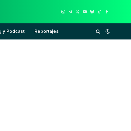
Instagram
Telegram
X
YouTube
Bluesky
TikTok
Facebook
(Twitter)
g y Podcast
Reportajes