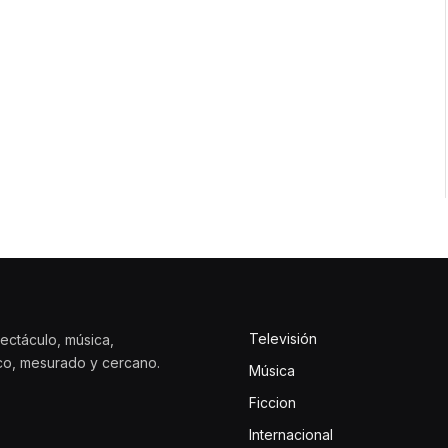
Televisión
ectáculo, música,
ico, mesurado y cercano.
Música
Ficcion
Internacional