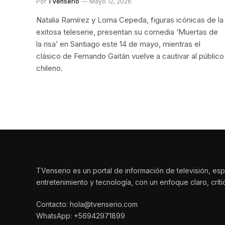
Por
TVenserio
Mayo 12, 2026
Natalia Ramírez y Lorna Cepeda, figuras icónicas de la
exitosa teleserie, presentan su comedia ‘Muertas de
la risa’ en Santiago este 14 de mayo, mientras el
clásico de Fernando Gaitán vuelve a cautivar al público
chileno.
TVenserio es un portal de información de televisión, esp
entretenimiento y tecnología, con un enfoque claro, crít
Contacto: hola@tvenserio.com
WhatsApp: +56942971899