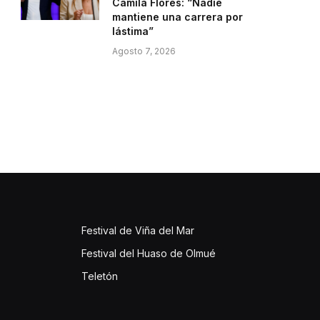
Camila Flores: “Nadie
mantiene una carrera por
lástima”
Agosto 7, 2026
Festival de Viña del Mar
Festival del Huaso de Olmué
Teletón