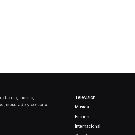
Televisión
ectáculo, música,
ico, mesurado y cercano.
Música
Ficcion
Internacional