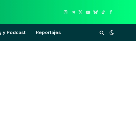
Instagram
Telegram
X
YouTube
Bluesky
TikTok
Facebook
(Twitter)
g y Podcast
Reportajes