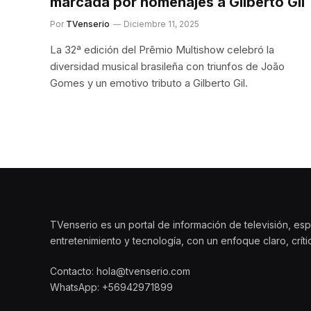
marcada por homenajes a Gilberto Gil
Por
TVenserio
Diciembre 11, 2025
La 32ª edición del Prêmio Multishow celebró la
diversidad musical brasileña con triunfos de João
Gomes y un emotivo tributo a Gilberto Gil.
TVenserio es un portal de información de televisión, esp
entretenimiento y tecnología, con un enfoque claro, crít
Contacto: hola@tvenserio.com
WhatsApp: +56942971899