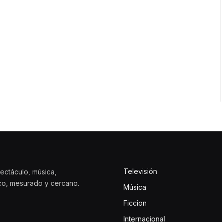
Televisión
ectáculo, música,
ico, mesurado y cercano.
Música
Ficcion
Internacional