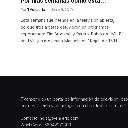
Por más semanas como esta…
Por
TVenserio
Junio 9, 2019
Esta semana fue intensa en la televisión abierta,
porque tres artistas estuvieron en programas
importantes: Tini Stoessel y Paulina Rubio en “MILF”
de TV+ y la mexicana Marisela en “Rojo” de TVN.
TVenserio es un portal de información de televisión, esp
entretenimiento y tecnología, con un enfoque claro, crít
Contacto: hola@tvenserio.com
WhatsApp: +56942971899