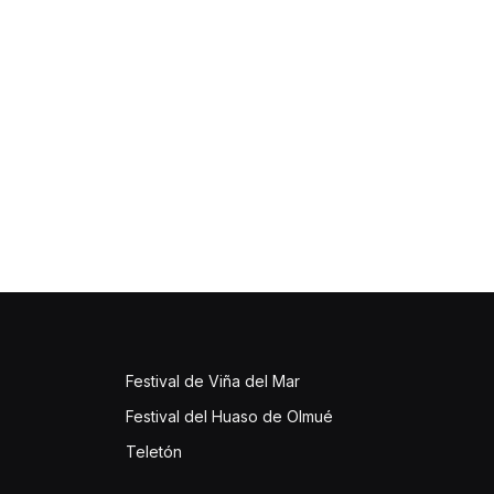
Festival de Viña del Mar
Festival del Huaso de Olmué
Teletón