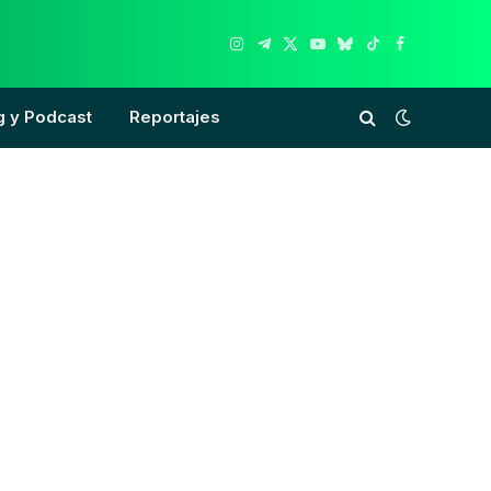
Instagram
Telegram
X
YouTube
Bluesky
TikTok
Facebook
(Twitter)
g y Podcast
Reportajes