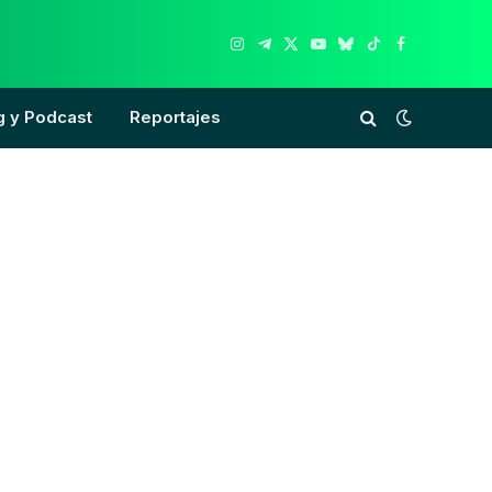
Instagram
Telegram
X
YouTube
Bluesky
TikTok
Facebook
(Twitter)
g y Podcast
Reportajes