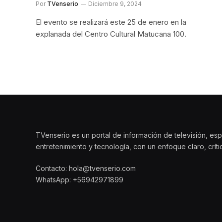
Por
TVenserio
Diciembre 9, 2024
El evento se realizará este 25 de enero en la
explanada del Centro Cultural Matucana 100.
TVenserio es un portal de información de televisión, esp
entretenimiento y tecnología, con un enfoque claro, crít
Contacto: hola@tvenserio.com
WhatsApp: +56942971899