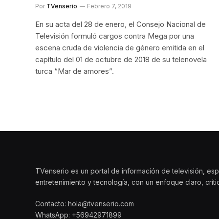
Por
TVenserio
Febrero 7, 2019
En su acta del 28 de enero, el Consejo Nacional de
Televisión formuló cargos contra Mega por una
escena cruda de violencia de género emitida en el
capítulo del 01 de octubre de 2018 de su telenovela
turca “Mar de amores”.
TVenserio es un portal de información de televisión, esp
entretenimiento y tecnología, con un enfoque claro, crít
Contacto: hola@tvenserio.com
WhatsApp: +56942971899