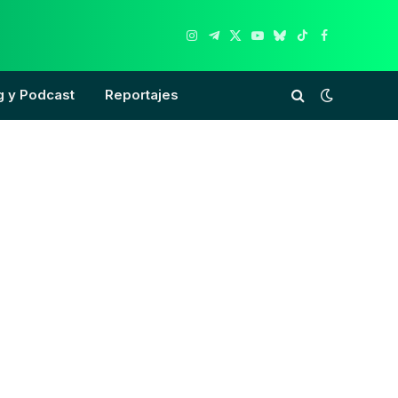
Instagram
Telegram
X
YouTube
Bluesky
TikTok
Facebook
(Twitter)
g y Podcast
Reportajes