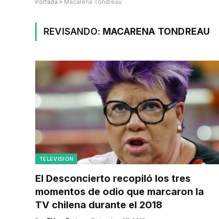
Portada
»
Macarena Tondreau
REVISANDO:
MACARENA TONDREAU
TELEVISIÓN
El Desconcierto recopiló los tres
momentos de odio que marcaron la
TV chilena durante el 2018