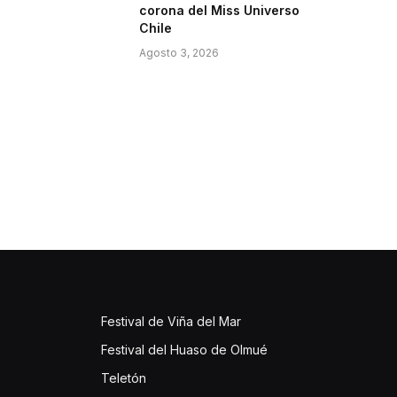
corona del Miss Universo
Chile
Agosto 3, 2026
Festival de Viña del Mar
Festival del Huaso de Olmué
Teletón