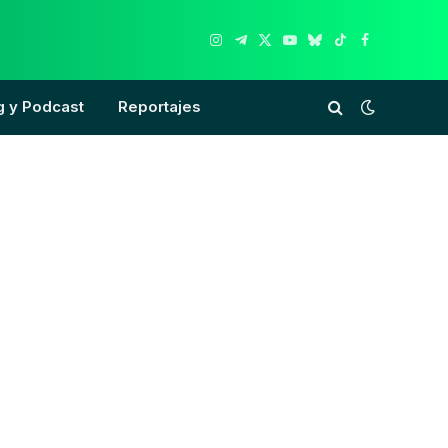
Instagram
Telegram
X
YouTube
Bluesky
TikTok
Facebook
(Twitter)
g y Podcast
Reportajes