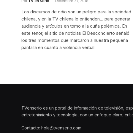
Por
TV en Serio
Diciembre 27, 2018
Los discursos de odio son un peligro para la sociedad
chilena, y en la TV chilena lo entienden… para generar
audiencia y artículos en torno a la cuña polémica. En
este tenor, el sitio de noticias El Desconcierto señaló
los tres momentos que marcaron a nuestra pequeña
pantalla en cuanto a violencia verbal.
TVenserio es un portal de información de televisión, esp
entretenimiento y tecnología, con un enfoque claro, crít
Contacto: hola@tvenserio.com