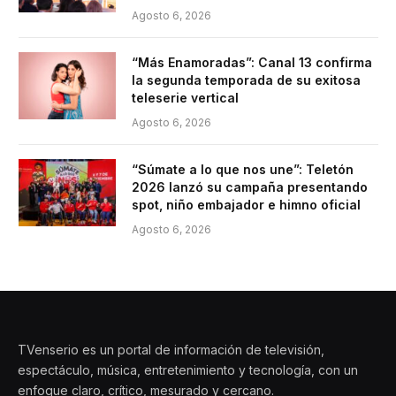
Agosto 6, 2026
“Más Enamoradas”: Canal 13 confirma
la segunda temporada de su exitosa
teleserie vertical
Agosto 6, 2026
“Súmate a lo que nos une”: Teletón
2026 lanzó su campaña presentando
spot, niño embajador e himno oficial
Agosto 6, 2026
TVenserio es un portal de información de televisión,
espectáculo, música, entretenimiento y tecnología, con un
enfoque claro, crítico, mesurado y cercano.