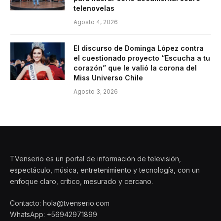
telenovelas
Agosto 4, 2026
El discurso de Dominga López contra
el cuestionado proyecto “Escucha a tu
corazón” que le valió la corona del
Miss Universo Chile
Agosto 3, 2026
TVenserio es un portal de información de televisión,
espectáculo, música, entretenimiento y tecnología, con un
enfoque claro, crítico, mesurado y cercano.
Contacto: hola@tvenserio.com
WhatsApp: +56942971899