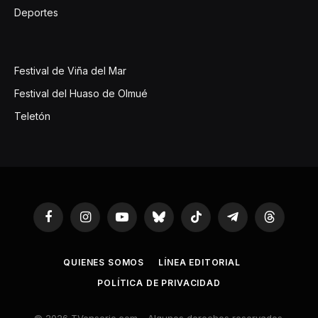
Deportes
Festival de Viña del Mar
Festival del Huaso de Olmué
Teletón
Facebook
Instagram
YouTube
Bluesky
TikTok
Telegram
Threads
QUIENES SOMOS
LÍNEA EDITORIAL
POLÍTICA DE PRIVACIDAD
© 2026 TVenserio.com - Algunos derechos reservados.