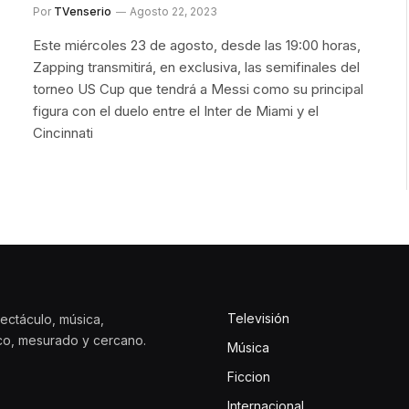
Por
TVenserio
Agosto 22, 2023
Este miércoles 23 de agosto, desde las 19:00 horas,
Zapping transmitirá, en exclusiva, las semifinales del
torneo US Cup que tendrá a Messi como su principal
figura con el duelo entre el Inter de Miami y el
Cincinnati
Televisión
ectáculo, música,
ico, mesurado y cercano.
Música
Ficcion
Internacional