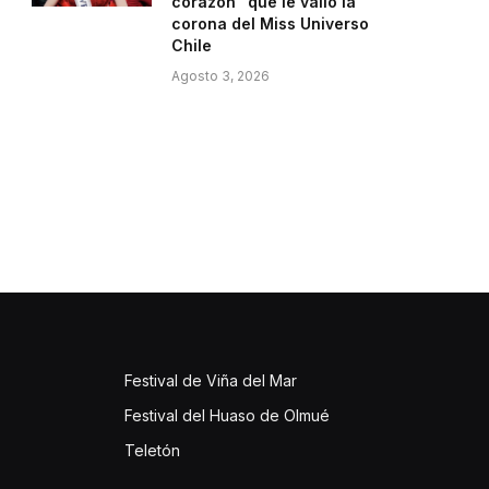
corazón” que le valió la
corona del Miss Universo
Chile
Agosto 3, 2026
Festival de Viña del Mar
Festival del Huaso de Olmué
Teletón