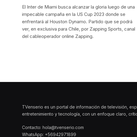
El Inter de Miami busca alcanzar la gloria luego de una
impecable campaña en la US Cup 2023 donde se
enfrentará al Houston Dynamo. Partido que se podrá
ver, en exclusiva para Chile, por Zapping Sports, canal
del cableoperador online Zapping.
TVenserio es un portal de información de televisión, esp
entretenimiento y tecnología, con un enfoque claro, crít
Contacto: hola@tvenserio.com
WhatsApp: +56942971899