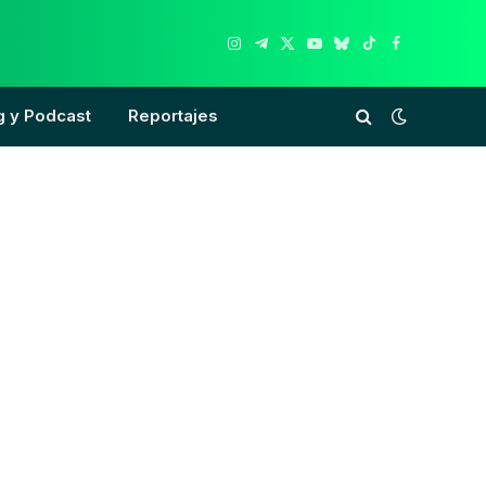
Instagram
Telegram
X
YouTube
Bluesky
TikTok
Facebook
(Twitter)
g y Podcast
Reportajes