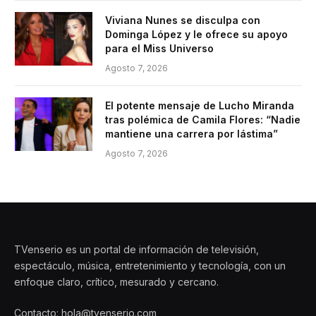
Viviana Nunes se disculpa con
Dominga López y le ofrece su apoyo
para el Miss Universo
Agosto 7, 2026
El potente mensaje de Lucho Miranda
tras polémica de Camila Flores: “Nadie
mantiene una carrera por lástima”
Agosto 7, 2026
TVenserio es un portal de información de televisión,
espectáculo, música, entretenimiento y tecnología, con un
enfoque claro, crítico, mesurado y cercano.
Contacto: hola@tvenserio.com