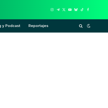
Instagram
Telegram
X
YouTube
Bluesky
TikTok
Facebook
(Twitter)
g y Podcast
Reportajes