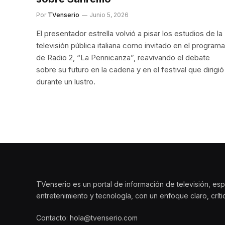
Por
TVenserio
Junio 5, 2026
El presentador estrella volvió a pisar los estudios de la
televisión pública italiana como invitado en el programa
de Radio 2, “La Pennicanza”, reavivando el debate
sobre su futuro en la cadena y en el festival que dirigió
durante un lustro.
TVenserio es un portal de información de televisión, esp
entretenimiento y tecnología, con un enfoque claro, crít
Contacto: hola@tvenserio.com