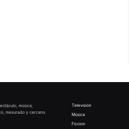
Televisión
ectáculo, música,
ico, mesurado y cercano.
Música
Ficcion