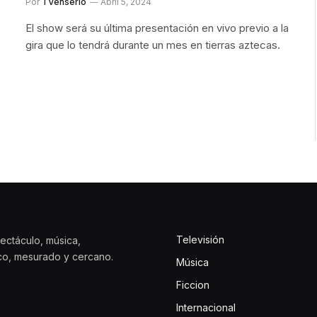
Por
TVenserio
Abril 5, 2024
El show será su última presentación en vivo previo a la
gira que lo tendrá durante un mes en tierras aztecas.
Televisión
ectáculo, música,
ico, mesurado y cercano.
Música
Ficcion
Internacional