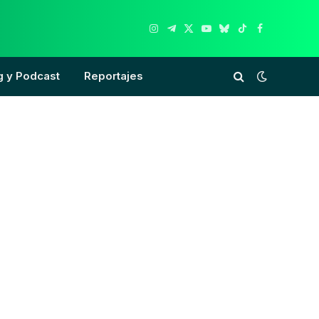
Instagram
Telegram
X
YouTube
Bluesky
TikTok
Facebook
(Twitter)
g y Podcast
Reportajes