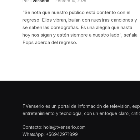
Por
TVenserio
Febrero 10, 2025
“Se nota que nuestro público está contento con el
regreso. Ellos vibran, bailan con nuestras canciones y
se saben las coreografías. Es una alegría que hasta
hoy nos sigan y estén siempre a nuestro lado”, señala
Pops acerca del regreso.
TVenserio es un portal de información de televisión, esp
entretenimiento y tecnología, con un enfoque claro, crít
Contacto: hola@tvenserio.com
WhatsApp: +56942971899