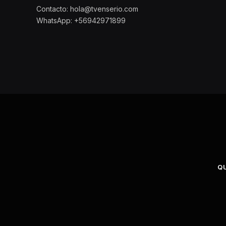
Contacto: hola@tvenserio.com
WhatsApp: +56942971899
Q