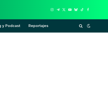
Instagram
Telegram
X
YouTube
Bluesky
TikTok
Facebook
(Twitter)
g y Podcast
Reportajes