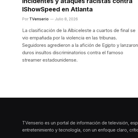
incidentes y ataques racistas contra
IShowSpeed en Atlanta
Por
TVenserio
Julio 8, 2026
La clasificación de la Albiceleste a cuartos de final se
vio empañada por la violencia en las tribunas.
Seguidores agredieron a la afición de Egipto y lanzaron
duros insultos discriminatorios contra el famoso
streamer estadounidense.
TVenserio es un portal de información de televisión, esp
entretenimiento y tecnología, con un enfoque claro, crít