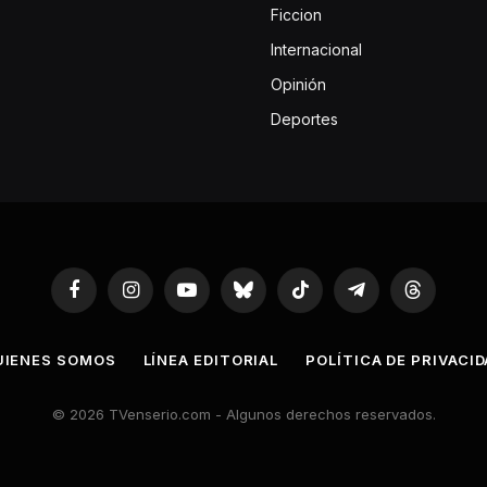
Ficcion
Internacional
Opinión
Deportes
Facebook
Instagram
YouTube
Bluesky
TikTok
Telegram
Threads
UIENES SOMOS
LÍNEA EDITORIAL
POLÍTICA DE PRIVACI
© 2026 TVenserio.com - Algunos derechos reservados.