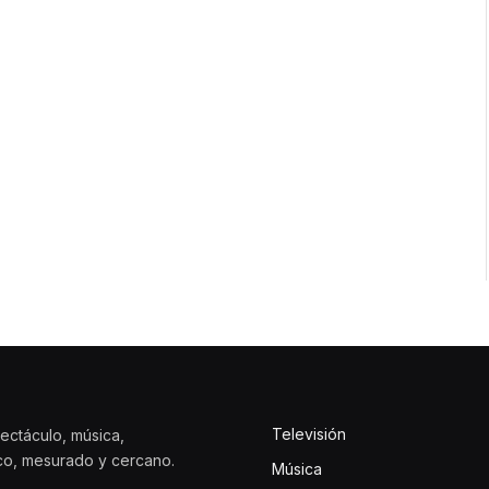
Televisión
ectáculo, música,
ico, mesurado y cercano.
Música