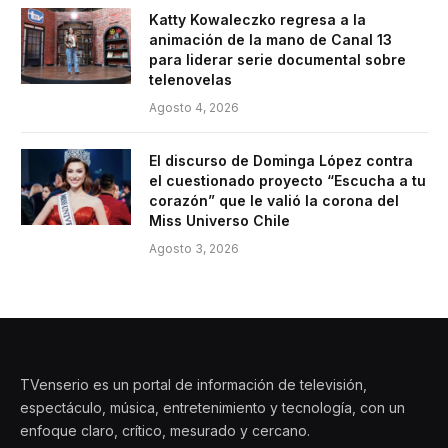
Katty Kowaleczko regresa a la
animación de la mano de Canal 13
para liderar serie documental sobre
telenovelas
Agosto 4, 2026
El discurso de Dominga López contra
el cuestionado proyecto “Escucha a tu
corazón” que le valió la corona del
Miss Universo Chile
Agosto 3, 2026
TVenserio es un portal de información de televisión,
espectáculo, música, entretenimiento y tecnología, con un
enfoque claro, crítico, mesurado y cercano.