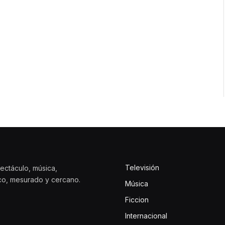
Televisión
ectáculo, música,
ico, mesurado y cercano.
Música
Ficcion
Internacional