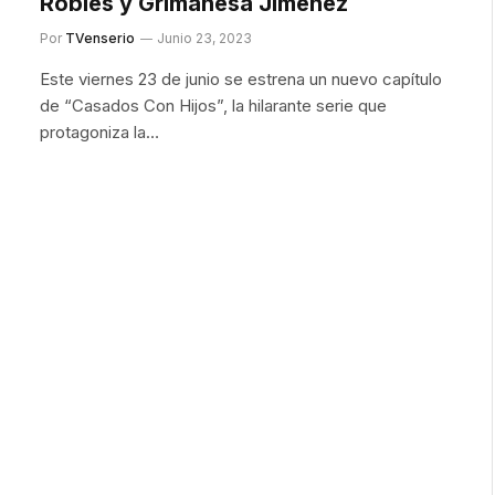
Robles y Grimanesa Jiménez
Por
TVenserio
Junio 23, 2023
Este viernes 23 de junio se estrena un nuevo capítulo
de “Casados Con Hijos”, la hilarante serie que
protagoniza la…