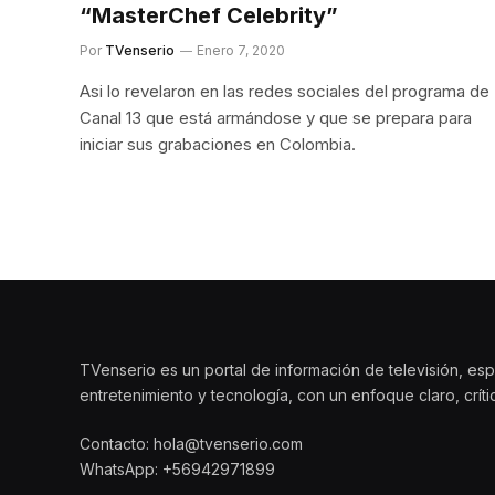
“MasterChef Celebrity”
Por
TVenserio
Enero 7, 2020
Asi lo revelaron en las redes sociales del programa de
Canal 13 que está armándose y que se prepara para
iniciar sus grabaciones en Colombia.
TVenserio es un portal de información de televisión, esp
entretenimiento y tecnología, con un enfoque claro, crít
Contacto: hola@tvenserio.com
WhatsApp: +56942971899