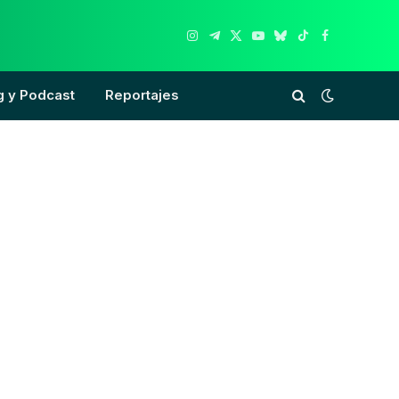
Instagram
Telegram
X
YouTube
Bluesky
TikTok
Facebook
(Twitter)
g y Podcast
Reportajes