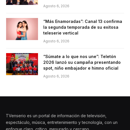
Agosto 6, 2026
“Más Enamoradas”: Canal 13 confirma
la segunda temporada de su exitosa
teleserie vertical
Agosto 6, 2026
“Súmate a lo que nos une”: Teletón
2026 lanzó su campaña presentando
spot, niño embajador e himno oficial
Agosto 6, 2026
TVenserio es un portal de información de televisión,
espectáculo, música, entretenimiento y tecnología, con un
enfoque claro, crítico, mesurado y cercano.