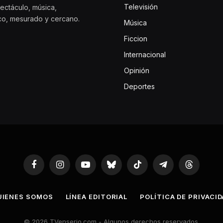
Televisión
ectáculo, música,
ico, mesurado y cercano.
Música
Ficcion
Internacional
Opinión
Deportes
Facebook
Instagram
YouTube
Bluesky
TikTok
Telegram
Threads
UIENES SOMOS
LÍNEA EDITORIAL
POLÍTICA DE PRIVACI
© 2026 TVenserio.com - Algunos derechos reservados.