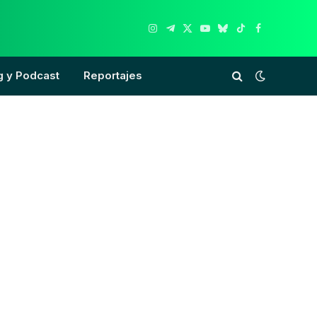
Instagram
Telegram
X
YouTube
Bluesky
TikTok
Facebook
(Twitter)
g y Podcast
Reportajes