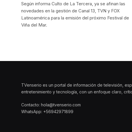
Según informa Culto de La Tercera, ya se afinan las
novedades en la gestión de Canal 13, TVN y FOX
Latinoamérica para la emisión del próximo Festival de
Viña del Mar.
TVenserio es un portal de información de televisión, esp
entretenimiento y tecnología, con un enfoque claro, crít
Contacto: hola@tvenserio.com
WhatsApp: +56942971899