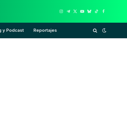
Instagram
Telegram
X
YouTube
Bluesky
TikTok
Facebook
(Twitter)
g y Podcast
Reportajes